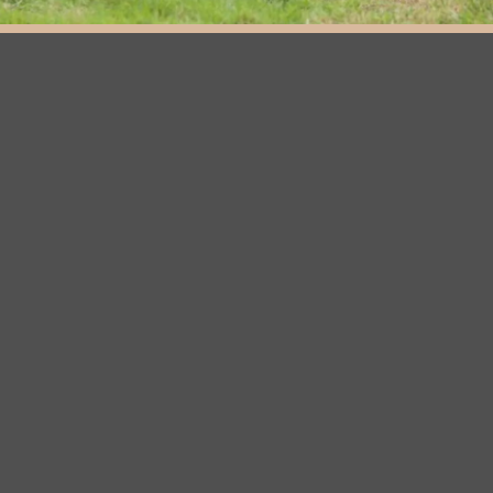
Des Accessoires d'exposition
Innovants : ou Performance rime
avec confort à portée de tous
Laisses, Kits et Ensembles de présentations, toutes
Tailles, cuir plat, cuir rond, ou corde et cuir. Solides Sobre
et chic, avec ou sans Bijoux ... De la plus pratique à la plus
élaborée, pour sur, débutants comme confirmés votre
laisse est là !
êtes vous prêt Go !