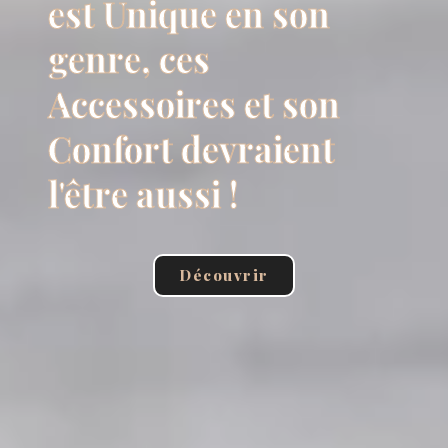
est Unique en son
genre, ces
Accessoires et son
Confort devraient
l'être aussi !
Découvrir